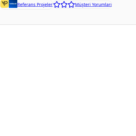
Referans Projeler
Müşteri Yorumları
Kurumsal mobil uygulama geliştirme; tüketici
uygulamalarından farklı güvenlik, entegrasyon ve
operasyon gereksinimleri taşır. Rol tabanlı erişim, ERP
bağlantısı, saha ekip yönetimi ve KVKK uyumu proje
başından ele alınmalıdır.
Atalay Tech, lojistik, finans ve operasyon odaklı kurumsal
projelerde Vip Destek, Yetkilendir gibi canlı referanslara
sahiptir.
Mobil uygulama geliştirme hizmeti
Tüm çözümler