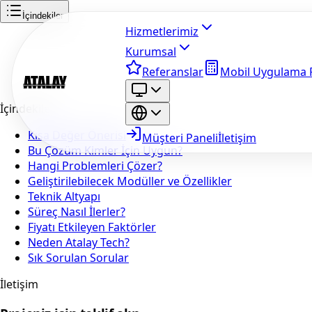
İçindekiler
Hizmetlerimiz
Kurumsal
Referanslar
Mobil Uygulama F
İçindekiler
Kısa Değer Önerisi
Müşteri Paneli
İletişim
Bu Çözüm Kimler İçin Uygun?
Hangi Problemleri Çözer?
Geliştirilebilecek Modüller ve Özellikler
Teknik Altyapı
Süreç Nasıl İlerler?
Fiyatı Etkileyen Faktörler
Neden Atalay Tech?
Sık Sorulan Sorular
İletişim