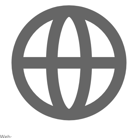
Web
·