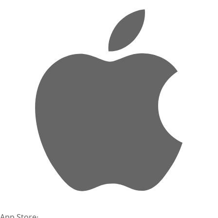
App Store
·