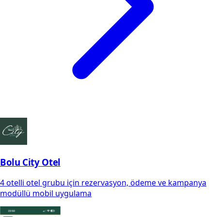
Bolu City Otel
4 otelli otel grubu için rezervasyon, ödeme ve kampanya
modüllü mobil uygulama