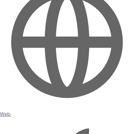
Web
·