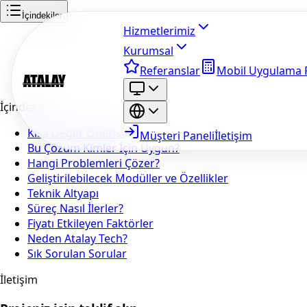
İçindekiler
Hizmetlerimiz
Kurumsal
Referanslar
Mobil Uygulama F
İçindekiler
Kısa Değer Önerisi
Müşteri Paneli
İletişim
Bu Çözüm Kimler İçin Uygun?
Hangi Problemleri Çözer?
Geliştirilebilecek Modüller ve Özellikler
Teknik Altyapı
Süreç Nasıl İlerler?
Fiyatı Etkileyen Faktörler
Neden Atalay Tech?
Sık Sorulan Sorular
İletişim