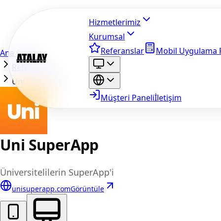
Hizmetlerimiz
Kurumsal
Referanslar
Mobil Uygulama F
Ana Sayfa
Referanslar
Uni SuperApp
Müşteri Paneli
İletişim
Uni SuperApp
Üniversitelilerin SuperApp'i
unisuperapp.com
Görüntüle