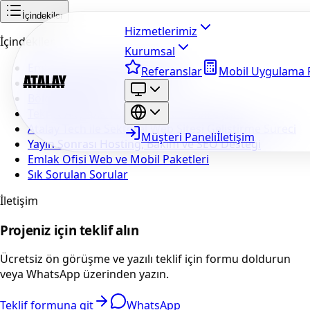
İçindekiler
Hizmetlerimiz
İçindekiler
Kurumsal
Emlak Ofisi Web Sitesi Nedir?
Referanslar
Mobil Uygulama F
Portföy Vitrini ve İlan Yönetimi
Bölge Bazlı SEO
Teknik Altyapı: Next.js, Hız ve Mobil Uyum
Atalay Tech ile Sektörel Web Sitesi Geliştirme Süreci
Müşteri Paneli
İletişim
Yayın Sonrası Hosting, Bakım ve SEO Desteği
Emlak Ofisi Web ve Mobil Paketleri
Sık Sorulan Sorular
İletişim
Projeniz için teklif alın
Ücretsiz ön görüşme ve yazılı teklif için formu doldurun
veya WhatsApp üzerinden yazın.
Teklif formuna git
WhatsApp