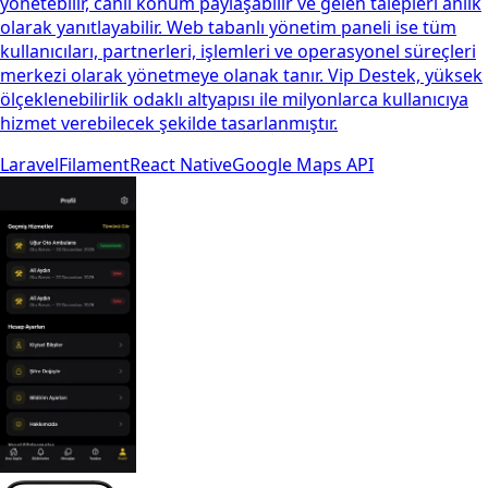
yönetebilir, canlı konum paylaşabilir ve gelen talepleri anlık
olarak yanıtlayabilir. Web tabanlı yönetim paneli ise tüm
kullanıcıları, partnerleri, işlemleri ve operasyonel süreçleri
merkezi olarak yönetmeye olanak tanır. Vip Destek, yüksek
ölçeklenebilirlik odaklı altyapısı ile milyonlarca kullanıcıya
hizmet verebilecek şekilde tasarlanmıştır.
Laravel
Filament
React Native
Google Maps API