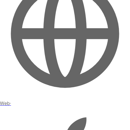
Web
·