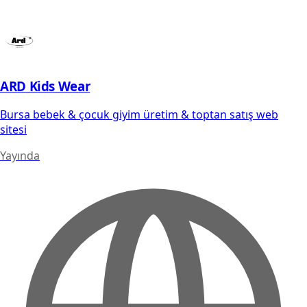
ARD Kids Wear
Bursa bebek & çocuk giyim üretim & toptan satış web
sitesi
Yayında