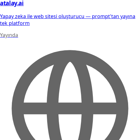
atalay.ai
Yapay zeka ile web sitesi oluşturucu — prompt'tan yayına
tek platform
Yayında