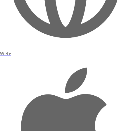
Web
·