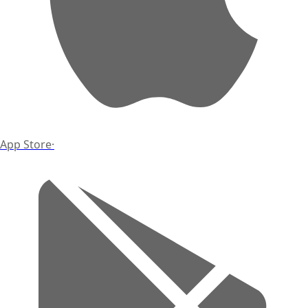
App Store
·