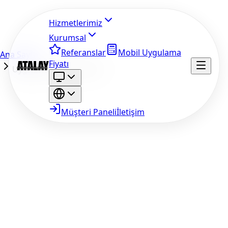
Hizmetlerimiz
Kurumsal
Referanslar
Mobil Uygulama
Ana Sayfa
Fiyatı
Uygulama Gelir Tahmini
Müşteri Paneli
İletişim
Mağaza
App Store
Google Play
Ülke