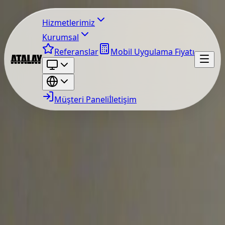
Hizmetlerimiz
Kurumsal
Referanslar
Mobil Uygulama Fiyatı
Müşteri Paneli
İletişim