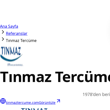
Ana Sayfa
Referanslar
Tınmaz Tercüme
Tınmaz Tercüm
1978'den ber
tinmaztercume.com
Görüntüle