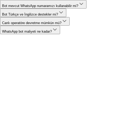
Bot mevcut WhatsApp numaramızı kullanabilir mi?
Bot Türkçe ve İngilizce destekler mi?
Evet. Mevcut numara WhatsApp Business API'ye migrate edil
Canlı operatöre devretme mümkün mü?
Evet. Çok dilli bot akışları tasarlanabilir.
WhatsApp bot maliyeti ne kadar?
Evet. Belirli anahtar kelimeler veya müşteri talebi ile konuşm
Geliştirme maliyeti kapsama göre tekliflendirilir. Meta mesa