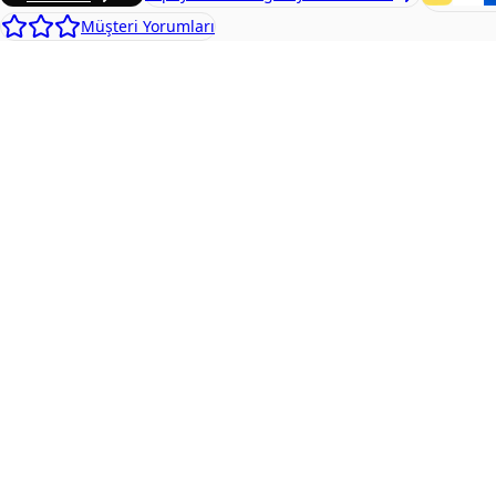
Müşteri Yorumları
WhatsApp, Türkiye'de en yüksek açılma oranına sahip iletiş
görevlerini 7/24 otomatikleştirir.
Atalay Tech, WhatsApp Business API, OpenAI ve Laravel back
Yapay zeka entegrasyonu hizmeti
Tüm çözümler