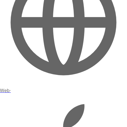
Web
·