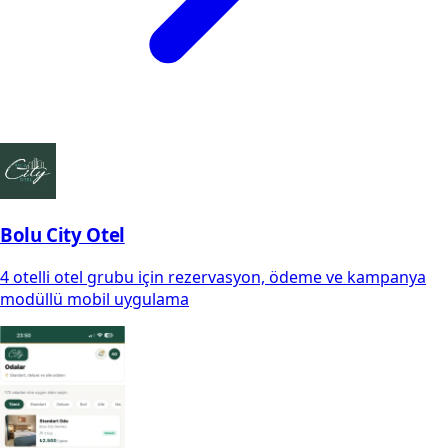
Bolu City Otel
4 otelli otel grubu için rezervasyon, ödeme ve kampanya
modüllü mobil uygulama