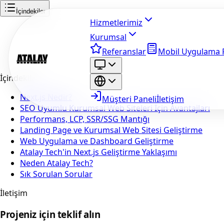
İçindekiler
Hizmetlerimiz
Kurumsal
Referanslar
Mobil Uygulama F
İçindekiler
Next.js Nedir?
Müşteri Paneli
İletişim
SEO Uyumlu Kurumsal Web Siteleri İçin Avantajları
Performans, LCP, SSR/SSG Mantığı
Landing Page ve Kurumsal Web Sitesi Geliştirme
Web Uygulama ve Dashboard Geliştirme
Atalay Tech'in Next.js Geliştirme Yaklaşımı
Neden Atalay Tech?
Sık Sorulan Sorular
İletişim
Projeniz için teklif alın