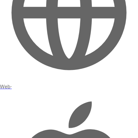
Web
·