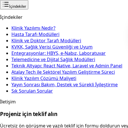
İçindekiler
İçindekiler
Klinik Yazılımı Nedir?
Hasta Tarafı Modülleri
Klinik ve Doktor Tarafı Modülleri
KVKK, Sağlık Verisi Güvenliği ve Uyum
Entegrasyonlar: HBYS, e-Nabız, Laboratuvar
Telemedicine ve Dijital Sağlık Modülleri
Teknik Altyapı: React Native, Laravel ve Admin Panel
Atalay Tech ile Sektörel Yazılım Geliştirme Süreci
Klinik Yazılım Çözümü Maliyeti
Yayın Sonrası Bakım, Destek ve Sürekli İyileştirme
Sık Sorulan Sorular
İletişim
Projeniz için teklif alın
Ücretsiz ön görüşme ve yazılı teklif için formu doldurun v