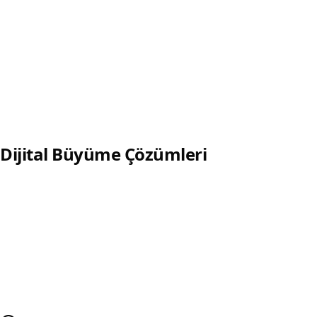
Detaylı incele
WhatsApp Yapay Zekâ Botu
WhatsApp üzerinden lead toplama, SSS ve CRM
entegrasyonlu yapay zekâ botu.
Detaylı incele
Dijital Büyüme Çözümleri
Lead Toplama Sistemi
Reklam, landing page, form ve CRM akışlarıyla lead
toplama altyapısı.