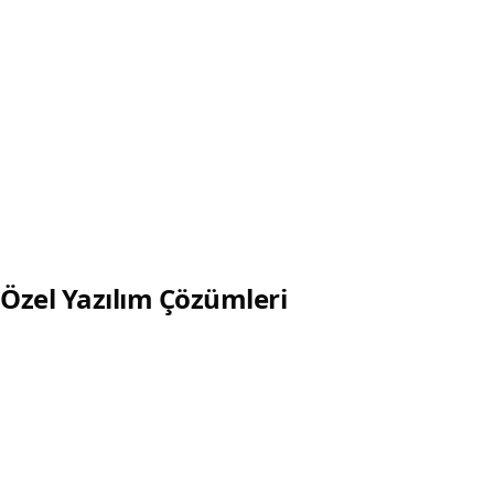
özel mobil çözümler.
Detaylı incele
Startup Mobil Uygulama Geliştirme
MVP, yatırım öncesi ürün ve hızlı prototip ile ölçeklenebilir
mobil uygulama.
Detaylı incele
Özel Yazılım Çözümleri
Yönetim Paneli Geliştirme
Laravel ve Filament tabanlı admin panel, rol-yetki ve