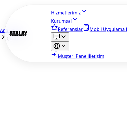
Hizmetlerimiz
Kurumsal
Referanslar
Mobil Uygulama F
Ana Sayfa
Çözümler
Müşteri Paneli
İletişim
Ana
hizmet sayfalarımız
Atalay Tech'in temel hizmet
kapsamını anlatır. Bu çözüm alanları sayfası ise belirli