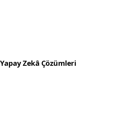
API Entegrasyonu
ERP, CRM, ödeme, kargo ve üçüncü parti servisler için
entegrasyon katmanı.
Detaylı incele
Yapay Zekâ Çözümleri
Yapay Zekâ Ajanı
Müşteri karşılama, bilgi toplama ve süreç otomasyonu
odaklı AI ajanları.