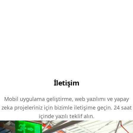
kapsamı birlikte değerlendirilir. Sonrasında yazılı teklif ve
çözümlerini; reklam ve dönüşüm odaklı ihtiyaçlar için dijital
Sayfalardaki fiyat aralıkları ve faktörler yönlendiricidir.
sprint planı paylaşılır.
büyüme çözümlerini inceleyin.
Kesin teklif keşif sonrası kapsama göre modül bazlı
hazırlanır.
İletişim
Mobil uygulama geliştirme, web yazılımı ve yapay
zeka projeleriniz için bizimle iletişime geçin. 24 saat
içinde yazılı teklif alın.