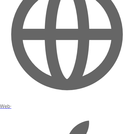
Web
·