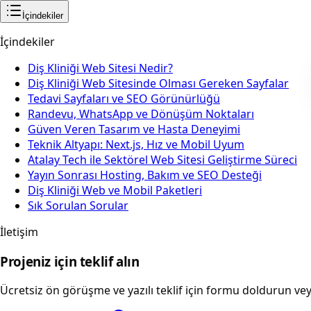
İçindekiler
İçindekiler
Diş Kliniği Web Sitesi Nedir?
Diş Kliniği Web Sitesinde Olması Gereken Sayfalar
Tedavi Sayfaları ve SEO Görünürlüğü
Randevu, WhatsApp ve Dönüşüm Noktaları
Güven Veren Tasarım ve Hasta Deneyimi
Teknik Altyapı: Next.js, Hız ve Mobil Uyum
Atalay Tech ile Sektörel Web Sitesi Geliştirme Süreci
Yayın Sonrası Hosting, Bakım ve SEO Desteği
Diş Kliniği Web ve Mobil Paketleri
Sık Sorulan Sorular
İletişim
Projeniz için teklif alın
Ücretsiz ön görüşme ve yazılı teklif için formu doldurun v