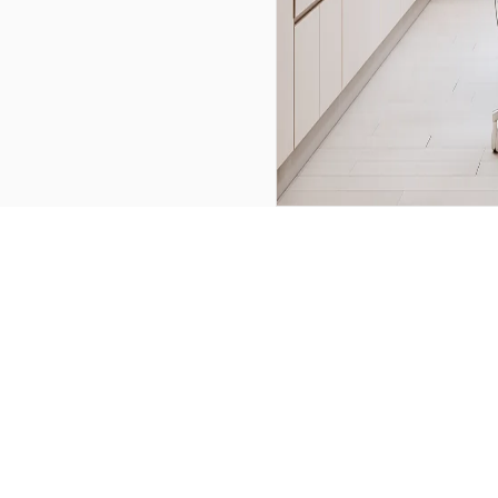
r tedaviye karar vermeden önce web sitenize bakar, doktor profil
iğinizin kalitesini yansıtmayabilir ve randevu kaybına yol aça
vi alanları ve dönüşüm noktalarını kliniğinize göre planlayıp 
me sahibiz. Diş kliniği web sitesi projelerinde KVKK uyuml
t içerik durumunuz ve randevu akışınız netleştirilir; kliniği