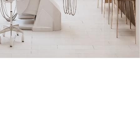
lerini inceler, tedavi alanlarınızı araştırır ve güven
bilir.
geliştiriyoruz. Mobil uyumlu, iletişim ve randevu odaklı web
u form yapıları, güven veren tasarım dili ve arama motoru
nize özel sayfa planı ve paket önerisi paylaşılır.